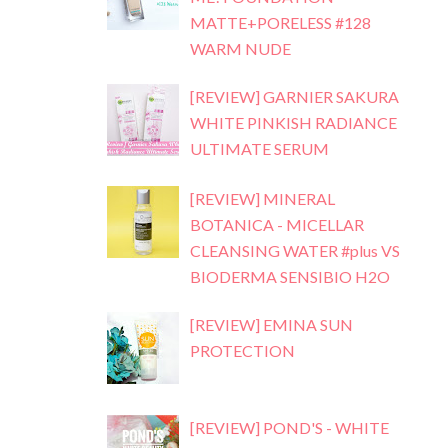
MATTE+PORELESS #128
WARM NUDE
[REVIEW] GARNIER SAKURA
WHITE PINKISH RADIANCE
ULTIMATE SERUM
[REVIEW] MINERAL
BOTANICA - MICELLAR
CLEANSING WATER #plus VS
BIODERMA SENSIBIO H2O
[REVIEW] EMINA SUN
PROTECTION
[REVIEW] POND'S - WHITE