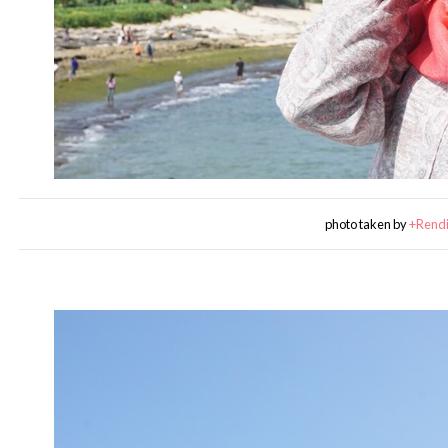
photo taken by
+Rend