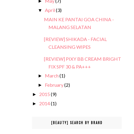
May
(7)
►
April
(3)
▼
MAIN KE PANTAI GOA CHINA -
MALANG SELATAN
[REVIEW] SHIKADA - FACIAL
CLEANSING WIPES
[REVIEW] PIXY BB CREAM BRIGHT
FIX SPF 30 & PA+++
March
(1)
►
February
(2)
►
2015
(9)
►
2014
(1)
►
[BEAUTY] SEARCH BY BRAND