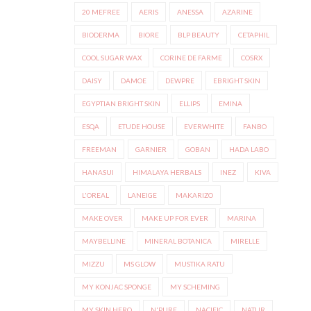
20 MEFREE
AERIS
ANESSA
AZARINE
BIODERMA
BIORE
BLP BEAUTY
CETAPHIL
COOL SUGAR WAX
CORINE DE FARME
COSRX
DAISY
DAMOE
DEWPRE
EBRIGHT SKIN
EGYPTIAN BRIGHT SKIN
ELLIPS
EMINA
ESQA
ETUDE HOUSE
EVERWHITE
FANBO
FREEMAN
GARNIER
GOBAN
HADA LABO
HANASUI
HIMALAYA HERBALS
INEZ
KIVA
L'OREAL
LANEIGE
MAKARIZO
MAKE OVER
MAKE UP FOR EVER
MARINA
MAYBELLINE
MINERAL BOTANICA
MIRELLE
MIZZU
MS GLOW
MUSTIKA RATU
MY KONJAC SPONGE
MY SCHEMING
MY SKIN HERO
N'PURE
NACIFIC
NATUR