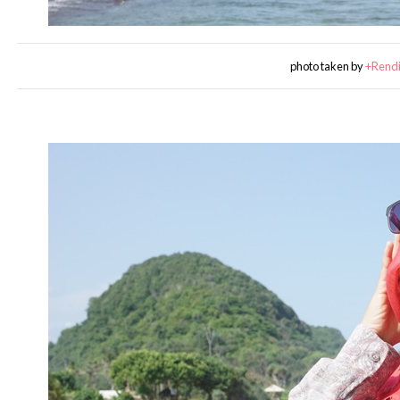
photo taken by
+Rend