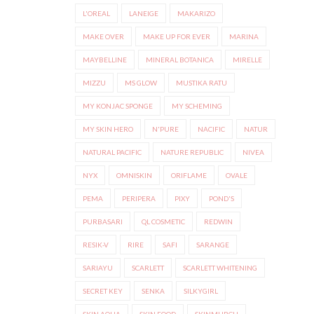
L'OREAL
LANEIGE
MAKARIZO
MAKE OVER
MAKE UP FOR EVER
MARINA
MAYBELLINE
MINERAL BOTANICA
MIRELLE
MIZZU
MS GLOW
MUSTIKA RATU
MY KONJAC SPONGE
MY SCHEMING
MY SKIN HERO
N'PURE
NACIFIC
NATUR
NATURAL PACIFIC
NATURE REPUBLIC
NIVEA
NYX
OMNISKIN
ORIFLAME
OVALE
PEMA
PERIPERA
PIXY
POND'S
PURBASARI
QL COSMETIC
REDWIN
RESIK-V
RIRE
SAFI
SARANGE
SARIAYU
SCARLETT
SCARLETT WHITENING
SECRET KEY
SENKA
SILKYGIRL