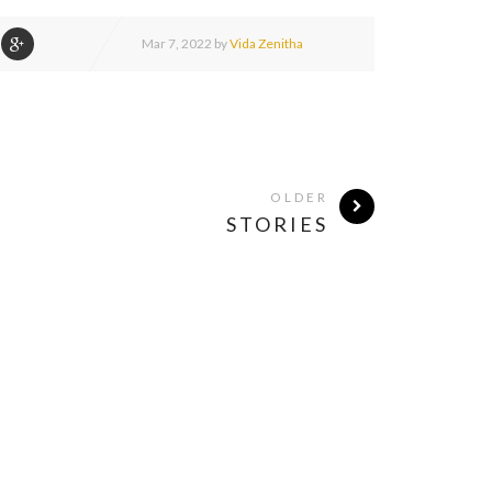
Mar
7,
2022 by
Vida Zenitha
OLDER
STORIES