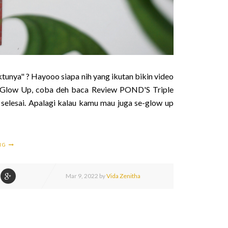
unya" ? Hayooo siapa nih yang ikutan bikin video
m Glow Up, coba deh baca Review POND'S Triple
selesai. Apalagi kalau kamu mau juga se-glow up
ING
Mar
9,
2022 by
Vida Zenitha