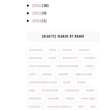
2016
(38)
►
2015
(9)
►
2014
(1)
►
[BEAUTY] SEARCH BY BRAND
20 MEFREE
AERIS
ANESSA
AZARINE
BIODERMA
BIORE
BLP BEAUTY
CETAPHIL
COOL SUGAR WAX
CORINE DE FARME
COSRX
DAISY
DAMOE
DEWPRE
EBRIGHT SKIN
EGYPTIAN BRIGHT SKIN
ELLIPS
EMINA
ESQA
ETUDE HOUSE
EVERWHITE
FANBO
FREEMAN
GARNIER
GOBAN
HADA LABO
HANASUI
HIMALAYA HERBALS
INEZ
KIVA